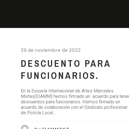
FORMACION P
EIAMM
ESC
29 de noviembre de 2022
DESCUENTO PARA
FUNCIONARIOS.
En la Escuela Internacional de Artes Marciales
Mixtas(EIAMM) hemos firmado un acuerdo para tene
descuentos para funcionarios. Hemos firmado un
acuerdo de colaboración con el Sindicato profesional
de Policía Local...