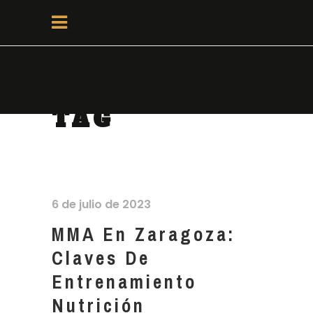
GIMNASIO
BOXEO
ZARAGOZA
TAG
6 de julio de 2023
MMA En Zaragoza:
Claves De
Entrenamiento
Nutrición