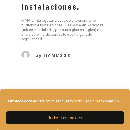
Instalaciones.
MMA en Zaragoza: claves de entrenamiento
nutrición e instalaciones . Las MMA en Zaragoza
(mixed martial arts, por sus siglas en inglés) son
una disciplina de combate que ha ganado
popularidad...
by
EIAMMZGZ
Utilizamos cookies para optimizar nuestro sitio web y nuestro servicio.
Todas las cookies