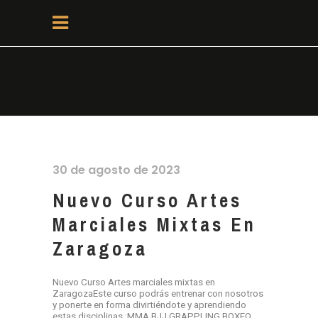
JIU JITSU
ZARAGOZA
TAG
30 de agosto de 2023
Nuevo Curso Artes
Marciales Mixtas En
Zaragoza
Nuevo Curso Artes marciales mixtas en
ZaragozaEste curso podrás entrenar con nosotros
y ponerte en forma divirtiéndote y aprendiendo
estas disciplinas :MMA BJJ GRAPPLING BOXEO