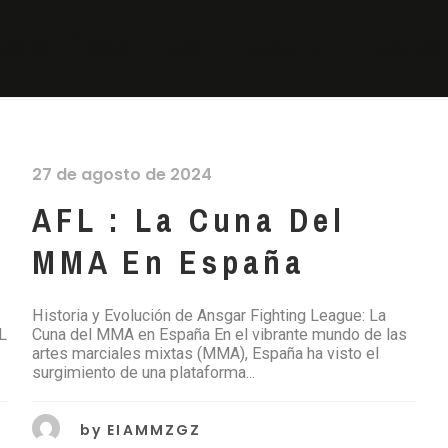
TAG
UELA
DISCIPLINAS
INFANTIL
TARIFAS
27 de agosto de 2024
AFL : La Cuna Del
MMA En España
Historia y Evolución de Ansgar Fighting League: La
L
Cuna del MMA en España En el vibrante mundo de las
artes marciales mixtas (MMA), España ha visto el
surgimiento de una plataforma...
by
EIAMMZGZ