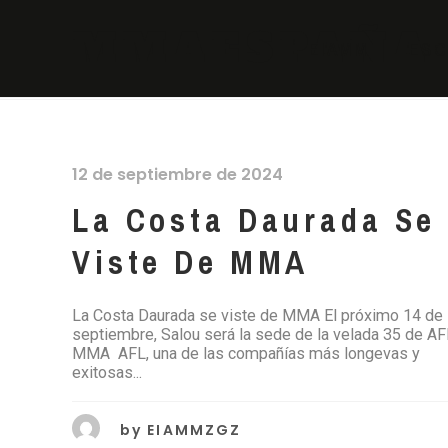
MMAESPAÑA 
EIAMM
ESC
12 de septiembre de 2024
La Costa Daurada Se
Viste De MMA
La Costa Daurada se viste de MMA El próximo 14 de
septiembre, Salou será la sede de la velada 35 de AF
MMA AFL, una de las compañías más longevas y
exitosas...
by
EIAMMZGZ