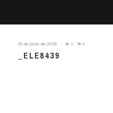
_ELE8439
EIAMM
ESC
15 de junio de 2025
0
0
_ELE8439