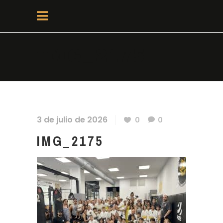
IMG_2175
3 de julio de 2026
0
0
IMG_2175