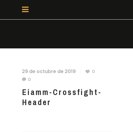
EIAMM-
CROSSFIGHT-
HEADER
29 de octubre de 2019
0
0
Eiamm-Crossfight-
Header