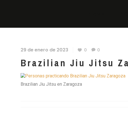
BRAZILIAN J
EIAMM
ESC
29 de enero de 2023
0
0
Brazilian Jiu Jitsu 
Brazilian Jiu Jitsu en Zaragoza