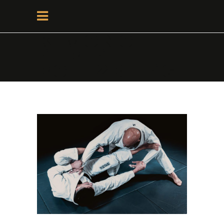
KIMONO
AERIAL
ROLL2B TAG