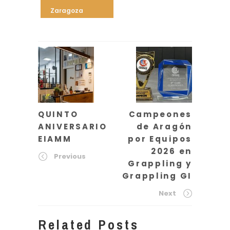
Zaragoza
QUINTO
Campeones
ANIVERSARIO
de Aragón
EIAMM
por Equipos
2026 en
Previous
Grappling y
Grappling GI
Next
Related Posts