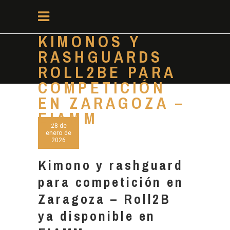
KIMONOS Y
RASHGUARDS
ROLL2BE PARA
COMPETICIÓN
EN ZARAGOZA –
EIAMM
28 de
enero de
2026
Kimono y rashguard
para competición en
Zaragoza – Roll2B
ya disponible en