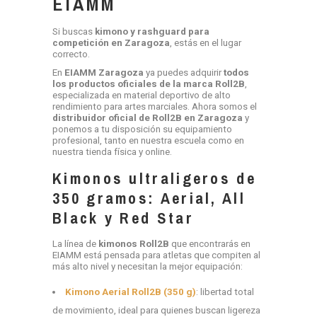
EIAMM
Si buscas
kimono y rashguard para
competición en Zaragoza
, estás en el lugar
correcto.
En
EIAMM Zaragoza
ya puedes adquirir
todos
los productos oficiales de la marca Roll2B
,
especializada en material deportivo de alto
rendimiento para artes marciales. Ahora somos el
distribuidor oficial de Roll2B en Zaragoza
y
ponemos a tu disposición su equipamiento
profesional, tanto en nuestra escuela como en
nuestra tienda física y online.
Kimonos ultraligeros de
350 gramos: Aerial, All
Black y Red Star
La línea de
kimonos Roll2B
que encontrarás en
EIAMM está pensada para atletas que compiten al
más alto nivel y necesitan la mejor equipación:
Kimono Aerial Roll2B (350 g)
: libertad total
de movimiento, ideal para quienes buscan ligereza