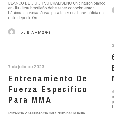
BLANCO DE JIU JITSU BRALISEÑO Un cinturón blanco
en Jiu-Jitsu brasileño debe tener conocimientos
O
básicos en varias áreas para tener una base sólida en
este deporte.Os...
by
EIAMMZGZ
7 de julio de 2023
Entrenamiento De
Fuerza Específico
6
Para MMA
c
p
f
Potencia y resistencia para dominar la jaula.