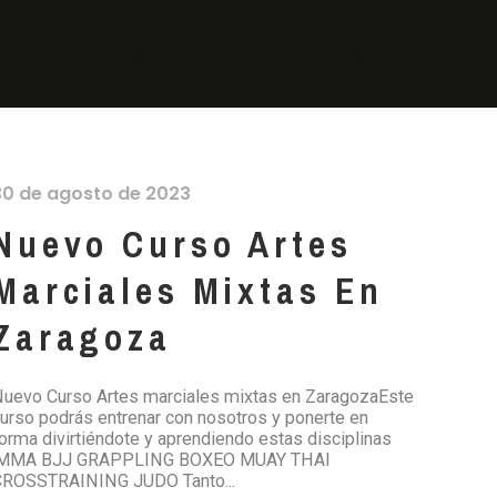
HORARIOS
CONTACTO
NOTICIAS
30 de agosto de 2023
Nuevo Curso Artes
Marciales Mixtas En
Zaragoza
uevo Curso Artes marciales mixtas en ZaragozaEste
urso podrás entrenar con nosotros y ponerte en
orma divirtiéndote y aprendiendo estas disciplinas
:MMA BJJ GRAPPLING BOXEO MUAY THAI
CROSSTRAINING JUDO Tanto...