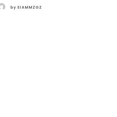
by
EIAMMZGZ