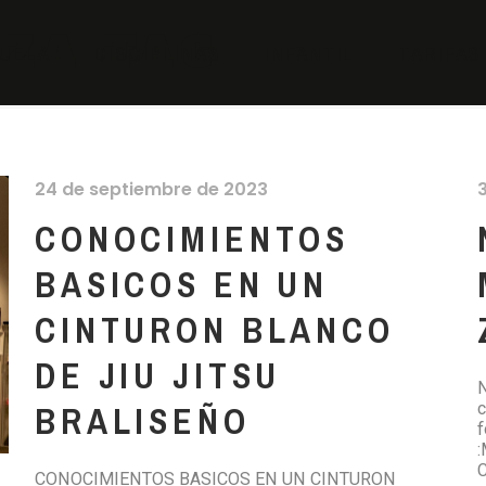
ZA TAG
UELA
DISCIPLINAS
INFANTIL
TARIFAS
24 de septiembre de 2023
CONOCIMIENTOS
BASICOS EN UN
CINTURON BLANCO
DE JIU JITSU
N
BRALISEÑO
c
f
CONOCIMIENTOS BASICOS EN UN CINTURON